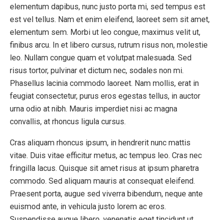
elementum dapibus, nunc justo porta mi, sed tempus est
est vel tellus. Nam et enim eleifend, laoreet sem sit amet,
elementum sem. Morbi ut leo congue, maximus velit ut,
finibus arcu. In et libero cursus, rutrum risus non, molestie
leo. Nullam congue quam et volutpat malesuada. Sed
risus tortor, pulvinar et dictum nec, sodales non mi.
Phasellus lacinia commodo laoreet. Nam mollis, erat in
feugiat consectetur, purus eros egestas tellus, in auctor
urna odio at nibh. Mauris imperdiet nisi ac magna
convallis, at rhoncus ligula cursus.
Cras aliquam rhoncus ipsum, in hendrerit nunc mattis
vitae. Duis vitae efficitur metus, ac tempus leo. Cras nec
fringilla lacus. Quisque sit amet risus at ipsum pharetra
commodo. Sed aliquam mauris at consequat eleifend.
Praesent porta, augue sed viverra bibendum, neque ante
euismod ante, in vehicula justo lorem ac eros.
Suspendisse augue libero, venenatis eget tincidunt ut,